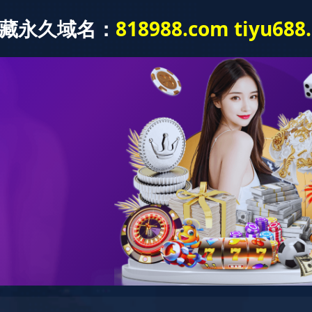
我们
爱游戏官方网页版
产品展示
设备展示