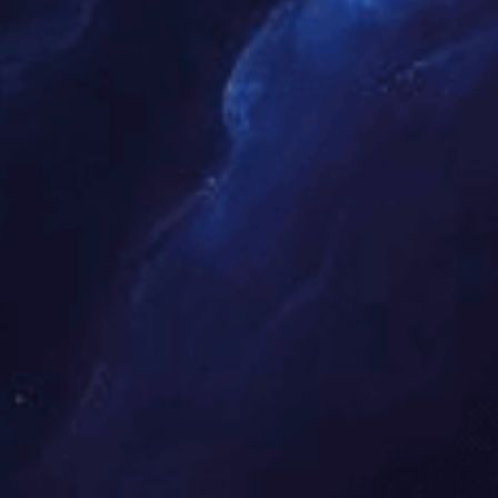
锅壳
关于我们
一如既往，视质量、信誉如生命，不断创新创好，提高质量