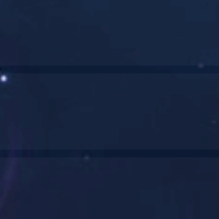
钣金设计加工诚信企业