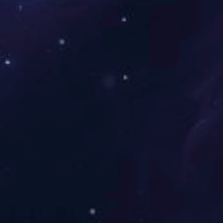
爱游戏官方网页版-爱游戏（中国）
爱游戏官方网页版-爱游戏（中国） 成立于2001年8月，是由日本国
技术服务为主的子公司。爱游戏官方网页版-爱游戏（中国） 坐落在依
开发区设立大连事业所，2013年8月公司正式迁入辽宁省凌海市大有经
均产值达2000万元人民币。
查看更多
20
名