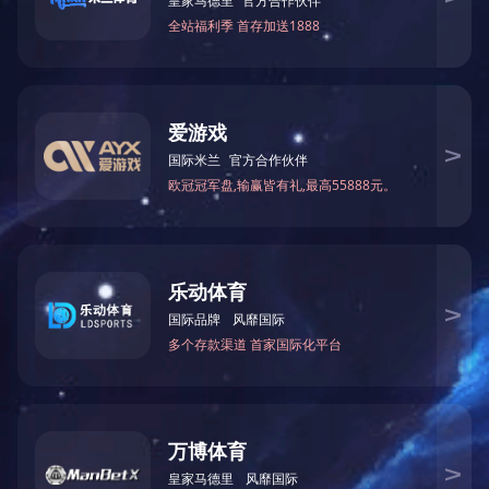
本司将致力于不断的改进产品生产工艺和品质，并且不断的发展新
的产品去保持市场的竞争能力。正朝着现代企业的方向与时间一同
前进。
以“真诚、务实、优质、高效”为企业宗旨，竭诚为各界人士服务。
地 址：凌海大有临海经济产业区曙光路南侧中央大街东侧