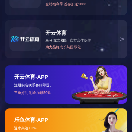
窗框折弯机