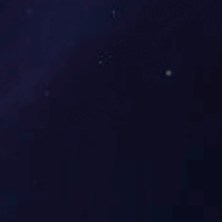
窗框抛丸机