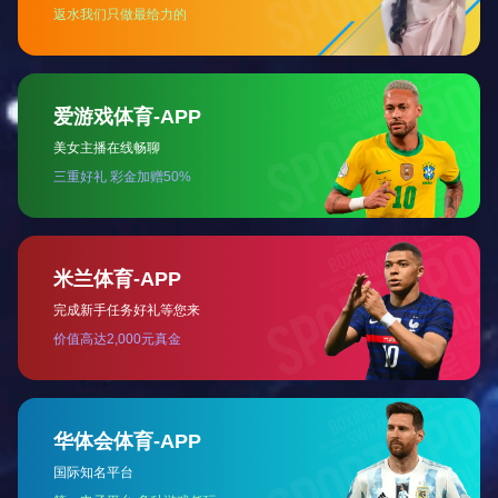
窗框折弯机